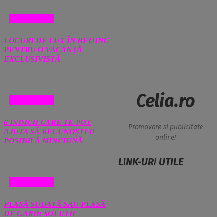
DIVERSE
LOCURI DE LUX ÎN BEIJING
PENTRU O VACANȚĂ
EXCLUSIVISTĂ
Celia.ro
DIVERSE
6 INDICII CARE TE POT
Promovare si publicitate
AJUTA SĂ RECUNOȘTI O
online!
POSIBILĂ MINCIUNĂ
LINK-URI UTILE
DIVERSE
PLASĂ SUDATĂ SAU PLASĂ
DE GARD: SOLUȚII