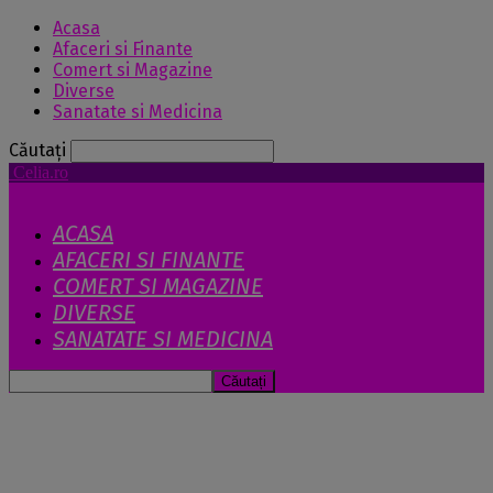
Acasa
Afaceri si Finante
Comert si Magazine
Diverse
Sanatate si Medicina
Căutați
Celia.ro
ACASA
AFACERI SI FINANTE
COMERT SI MAGAZINE
DIVERSE
SANATATE SI MEDICINA