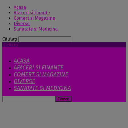
Acasa
Afaceri si Finante
Comert si Magazine
Diverse
Sanatate si Medicina
Căutați
Celia.ro
ACASA
AFACERI SI FINANTE
COMERT SI MAGAZINE
DIVERSE
SANATATE SI MEDICINA