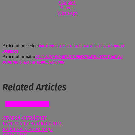
Google+
Pinterest
WhatsApp
Articolul precedent
BAUTURILE CARE POT SA FIE BAUTE SI DE PERSOANELE
DIABETICE
Articolul următor
DE CE SUNT IMPORTANTE INVESTIGATIILE EFECTUATE CU
MONITORUL FETAL IN TIMPUL SARCINII?
Related Articles
CASA SI GRADINA
CUM SĂ CURĂȚAȚI
EFICIENT CALORIFERUL
FĂRĂ SĂ ÎI AFECTAȚI