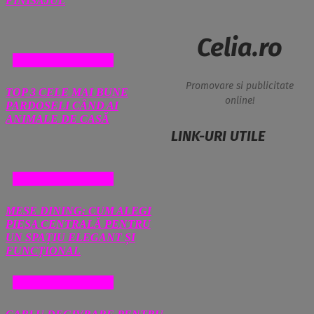
FINISAJUL
Celia.ro
CASA SI GRADINA
Promovare si publicitate
TOP 3 CELE MAI BUNE
online!
PARDOSELI CÂND AI
ANIMALE DE CASĂ
LINK-URI UTILE
CASA SI GRADINA
MESE DINING: CUM ALEGI
PIESA CENTRALĂ PENTRU
UN SPAȚIU ELEGANT ȘI
FUNCȚIONAL
CASA SI GRADINA