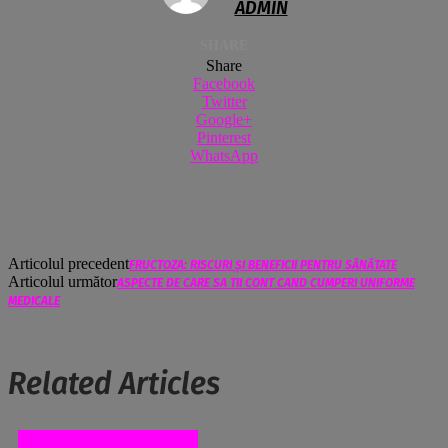
ADMIN
SHARE
Share
Facebook
Twitter
Google+
Pinterest
WhatsApp
Articolul precedent
FRUCTOZA: RISCURI ȘI BENEFICII PENTRU SĂNĂTATE
Articolul următor
ASPECTE DE CARE SA TII CONT CAND CUMPERI UNIFORME
MEDICALE
Related Articles
SANATATE SI MEDICINA