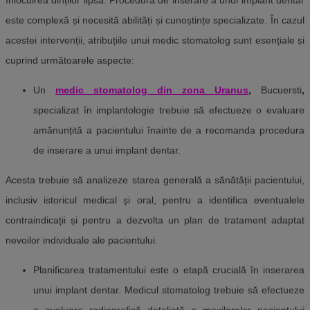
înlocuirea dinților lipsă. Procedura de inserare a unui implant dentar
este complexă și necesită abilități și cunoștințe specializate. În cazul
acestei intervenții, atribuțiile unui medic stomatolog sunt esențiale și
cuprind următoarele aspecte:
Un
medic stomatolog din zona Uranus
,
Bucuersti
,
specializat în implantologie trebuie să efectueze o evaluare
amănunțită a pacientului înainte de a recomanda procedura
de inserare a unui implant dentar.
Acesta trebuie să analizeze starea generală a sănătății pacientului,
inclusiv istoricul medical și oral, pentru a identifica eventualele
contraindicații și pentru a dezvolta un plan de tratament adaptat
nevoilor individuale ale pacientului.
Planificarea tratamentului este o etapă crucială în inserarea
unui implant dentar. Medicul stomatolog trebuie să efectueze