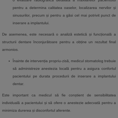
o evaluare radiografică detaliată a maxilarelor pacientului
pentru a determina calitatea oaselor, localizarea nervilor și
sinusurilor, precum și pentru a găsi cel mai potrivit punct de
inserare a implantului.
De asemenea, este necesară o analiză estetică și funcțională a
structurii dentare înconjurătoare pentru a obține un rezultat final
armonios.
Înainte de intervenția propriu-zisă, medicul stomatolog trebuie
să administreze anestezia locală pentru a asigura confortul
pacientului pe durata procedurii de inserare a implantului
dentar.
Este important ca medicul să fie conștient de sensibilitatea
individuală a pacientului și să ofere o anestezie adecvată pentru a
minimiza durerea și disconfortul aferente.