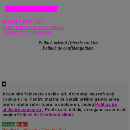
SANATATE SI MEDICINA
ROLUL UNUI CAP
CONTRAUNGHI DENTAR ÎN
CABINETUL MODERN
Politică privind fișierele cookies
Politică de confidențialitate
Acest site folosește cookie-uri. Acceptați sau refuzați
cookie-urile. Pentru mai multe detalii privind gestionarea
preferințelor referitoare la cookie-uri, vedeți
Politica de
utillizare cookie-uri
. Pentru alte detalii, va rugam sa accesati
pagina
Politică de Confidențialitate
.
Accept
Refuz
Politica de utilizare a Cookie-urilor