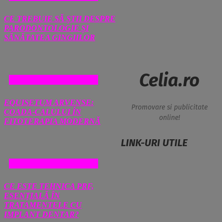
CE TREBUIE SĂ ȘTII DESPRE
PARODONTOLOGIE ȘI
SĂNĂTATEA GINGIILOR
Celia.ro
SANATATE SI MEDICINA
EQUISETUM ARVENSE:
Promovare si publicitate
COADA-CALULUI ÎN
online!
FITOTERAPIA MODERNĂ
LINK-URI UTILE
SANATATE SI MEDICINA
CE ESTE TEHNICA PRF,
ESENȚIALĂ ÎN
TRATAMENTELE CU
IMPLANT DENTAR?