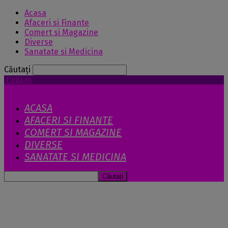
Acasa
Afaceri si Finante
Comert si Magazine
Diverse
Sanatate si Medicina
Căutați
Celia.ro
ACASA
AFACERI SI FINANTE
COMERT SI MAGAZINE
DIVERSE
SANATATE SI MEDICINA