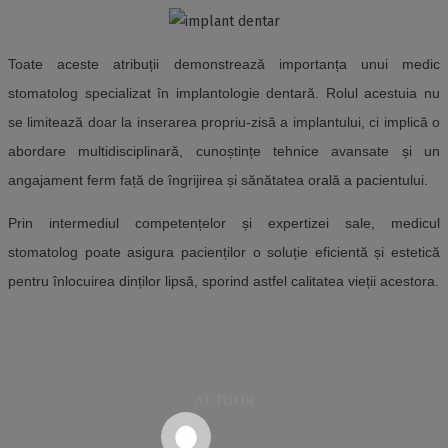
Toate aceste atribuții demonstrează importanța unui medic
stomatolog specializat în implantologie dentară. Rolul acestuia nu
se limitează doar la inserarea propriu-zisă a implantului, ci implică o
abordare multidisciplinară, cunoștințe tehnice avansate și un
angajament ferm față de îngrijirea și sănătatea orală a pacientului.
Prin intermediul competențelor și expertizei sale, medicul
stomatolog poate asigura pacienților o soluție eficientă și estetică
pentru înlocuirea dinților lipsă, sporind astfel calitatea vieții acestora.
AUTHOR