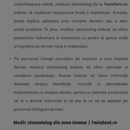
os
t
eointegrare solidă, medicul stomatolog de la
TwinDent.ro
trebuie să realizeze restaurarea finală a implantului. Aceasta
poate implica aplicarea unei coroane dentare sau a altor
soluții protetice. În plus, medicul stomatolog trebuie să ofere
pacientului îndrumare și instrucțiuni cu privire la igiena orală
și îngrijirea pe termen lung a implantului.
Pe parcursul întregii proceduri de inserare a unui implant
dentar, medicul stomatolog trebuie să ofere educație și
consiliere pacientului. Acesta trebuie să ofere informații
detaliate despre beneficiile, riscurile și alternativele
tratamentului cu implant dentar, pentru a-i permite pacientului
să ia o decizie informată și să știe la ce să se aștepte pe
parcursul întregului proces.
Medic stomatolog din zona Uranus | TwinDent.ro