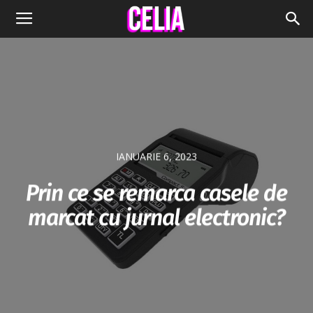
IANUARIE 6, 2023
Prin ce se remarca casele de
marcat cu jurnal electronic?