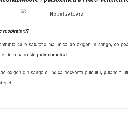
e respiratorii?
t confrunta cu o saturatie mai mica de oxigen in sange, ce p
el de situatii este
pulsoximetrul
.
 oxigen din sange si indica frecventa pulsului, putand fi utili
 deget.