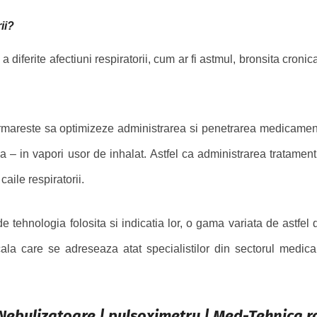
ii?
a diferite afectiuni respiratorii, cum ar fi astmul, bronsita cronic
ci, urmareste sa optimizeze administrarea si penetrarea medicamen
a – in vapori usor de inhalat. Astfel ca administrarea tratament
aile respiratorii.
e de tehnologia folosita si indicatia lor, o gama variata de astfe
ala care se adreseaza atat specialistilor din sectorul medical, 
Nebulizatoare | pulsoximetru | Med-Tehnica.r