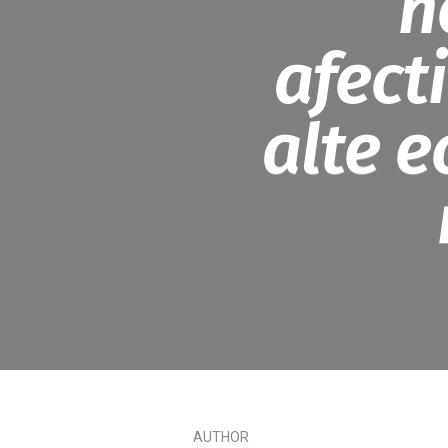
n
afecti
alte 
AUTHOR