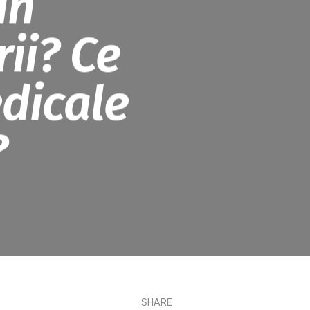
in
rii? Ce
dicale
?
SHARE