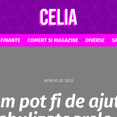
 FINANTE
COMERT SI MAGAZINE
DIVERSE
S
Celia.ro
APRILIE 20, 2023
m pot fi de aju