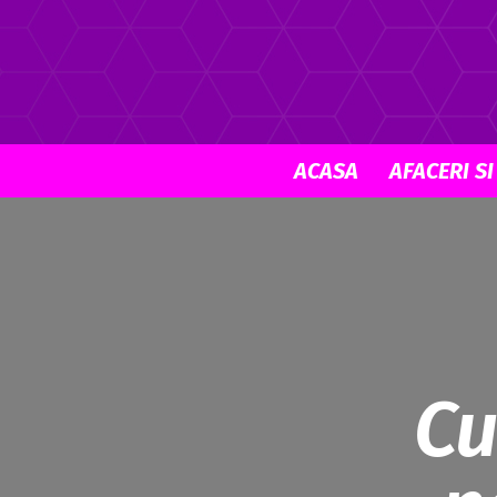
ACASA
AFACERI SI
Cu