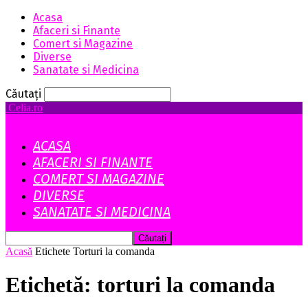
Acasa
Afaceri si Finante
Comert si Magazine
Diverse
Sanatate si Medicina
Căutați
Celia.ro
ACASA
AFACERI SI FINANTE
COMERT SI MAGAZINE
DIVERSE
SANATATE SI MEDICINA
Acasă
Etichete
Torturi la comanda
Etichetă: torturi la comanda